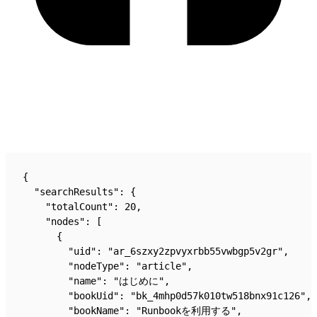
{
  "searchResults": {
    "totalCount": 20,
    "nodes": [
      {
        "uid": "ar_6szxy2zpvyxrbb55vwbgp5v2gr",
        "nodeType": "article",
        "name": "はじめに",
        "bookUid": "bk_4mhp0d57k010tw518bnx91c126",
        "bookName": "Runbookを利用する",