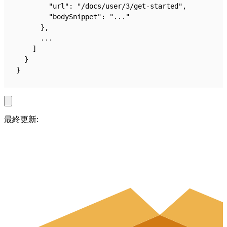
        "url": "/docs/user/3/get-started",
        "bodySnippet": "..."
      },
      ...
    ]
  }
}
最終更新: