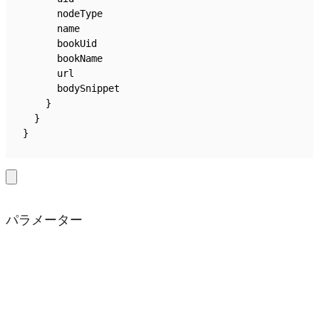
      nodeType
      name
      bookUid
      bookName
      url
      bodySnippet
    }
  }
}
パラメーター