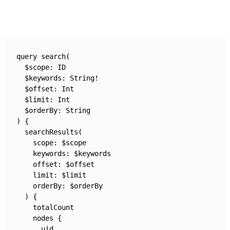
query search(
  $scope: ID
  $keywords: String!
  $offset: Int
  $limit: Int
  $orderBy: String
) {
  searchResults(
    scope: $scope
    keywords: $keywords
    offset: $offset
    limit: $limit
    orderBy: $orderBy
  ) {
    totalCount
    nodes {
      uid